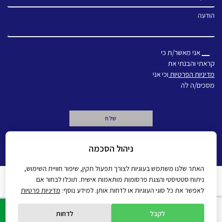
הודעה
אני מאשר/ת כי
קראתי והבנתי את
מדיניות הפרטיות
וכי אני
מסכים/ה לה
A
ניהול הסכמה
l
t
e
האתר שלנו משתמש בעוגיות לצורך תפעול תקין, שיפור חוויית השימוש,
r
ניתוח סטטיסטי והצגת פרסומות מותאמות אישית. תוכלו לבחור אם
n
מדיניות פרטיות
הצהרת נגישות
לאפשר את כל סוגי העוגיות או לדחות אותן. למידע נוסף:
מדיניות פרטיות
a
t
All rights reserved Gadot 2022 - 2026
Created by
i
לקבל
לדחות
v