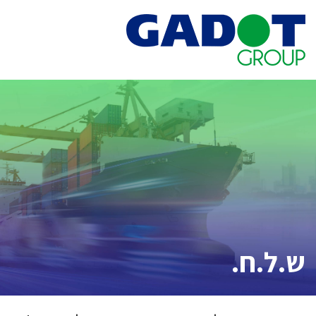
Ski
t
conten
ש.ל.ח.