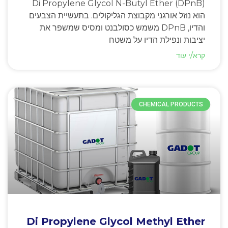
Di Propylene Glycol N-Butyl Ether (DPnB)
הוא נוזל אורגני מקבוצת הגליקולים. בתעשיית הצבעים
והדיו, DPnB משמש כסולבנט ומסיס שמשפר את
יציבות ונפילת הדיו על משטח
קרא/י עוד
CHEMICAL PRODUCTS
Di Propylene Glycol Methyl Ether