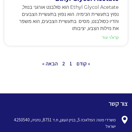
Ethyl Glycol Acetate הוא סולבנט אורגני בנוזל,
נפוץ בתעשיית הכימיה. הוא נפוץ בתעשיית הצבעים
והדיו כסולבנט, מסיס. בתעשיית הצבעים, הוא משפר
את נזילות הצבע, יציבותו
קרא/י עוד
« קודם
1
2
הבאה »
צור קשר
משרדי מטה: המלאכה 5, בניין העוגן, ת.ד 8751, נתניה, 4250540
ישראל