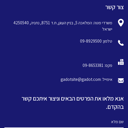
צור קשר
משרדי מטה: המלאכה 5, בניין העוגן, ת.ד 8751, נתניה, 4250540
ישראל
טלפון: 09-8929500
פקס: 09-8653381
אימייל: gadotsite@gadot.com
אנא מלאו את הפרטים הבאים וניצור איתכם קשר
בהקדם.
שם מלא