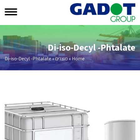
Di-iso-Decyl -Phtalate
Home
»
מוצרים
»
Di-iso-Decyl -Phtalate