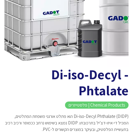
Di-iso-Decyl -
Phtalate
Chemical Products | פלסטייזרים
Di-iso-Decyl Phthalate (DIDP) הוא פתלט אורגני משפחת הפתלטים,
המכיל די-איזו-דצ'יל בתרכובתו. DIDP נמצא בשימוש נרחב ככמוסר ורכיב רכיב
בתעשיית הפלסטיק, ובעיקר במוצרים הקשורים ל-PVC.