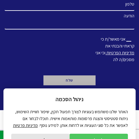
טלפון
הודעה
אני מאשר/ת כי
קראתי והבנתי את
מדיניות הפרטיות
וכי אני
מסכים/ה לה
A
ניהול הסכמה
l
t
e
האתר שלנו משתמש בעוגיות לצורך תפעול תקין, שיפור חוויית השימוש,
r
ניתוח סטטיסטי והצגת פרסומות מותאמות אישית. תוכלו לבחור אם
n
מדיניות פרטיות
הצהרת נגישות
לאפשר את כל סוגי העוגיות או לדחות אותן. למידע נוסף:
מדיניות פרטיות
a
t
All rights reserved Gadot 2022 - 2026
Created by
i