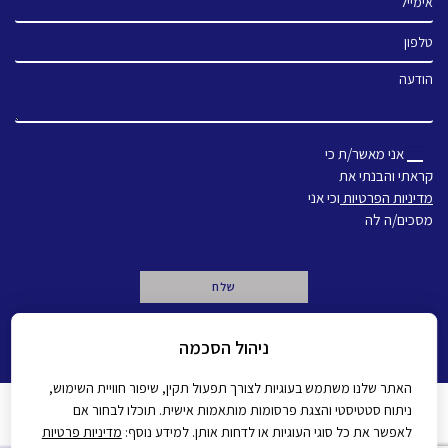
טלפון
הודעה
אני מאשר/ת כי
קראתי והבנתי את
מדיניות הפרטיות
וכי אני
מסכים/ה לה
A
ניהול הסכמה
l
t
e
האתר שלנו משתמש בעוגיות לצורך תפעול תקין, שיפור חוויית השימוש,
r
ניתוח סטטיסטי והצגת פרסומות מותאמות אישית. תוכלו לבחור אם
n
מדיניות פרטיות
הצהרת נגישות
לאפשר את כל סוגי העוגיות או לדחות אותן. למידע נוסף:
מדיניות פרטיות
a