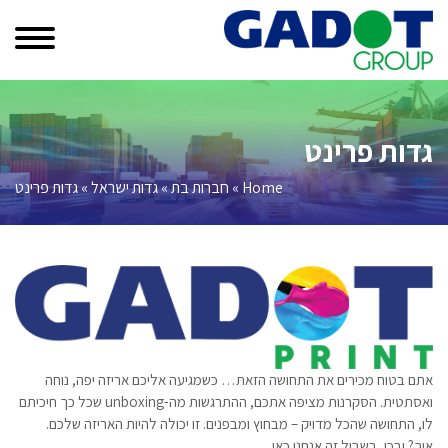
Ski
t
conten
גדות פרינט
Home
»
חברות בת
»
גדות ישראל
»
גדות פרינט
אתם בטוח מכירים את התחושה הזאת… כשמגיעה אליכם אריזה יפה, נוחה
ואסתטית. הסקרנות מציפה אתכם, ההתרגשות מה-unboxing שכל כך חיכיתם
לו, התחושה שהכל מדויק – מבחוץ ומבפנים. זו יכולה להיות האריזה שלכם.
איך? ובכן, בשביל זה אנחנו כאן.