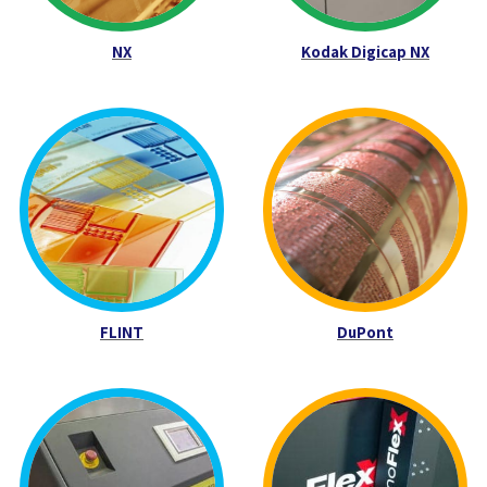
NX
Kodak Digicap NX
FLINT
DuPont