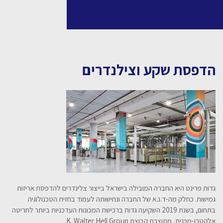
הדפסת שקע וצילנדרים
גדות פרינט היא החברה המובילה בישראל בייצור צלינדרים להדפסת אריזות
גמישות. כחלק מה-ד.נ.א של החברה ונחישותה לעמוד בחזית הטכנולוגיה
בתחום, בשנת 2019 השקיעה גדות ברכישת המכונות העדכניות ביותר לחריטה
אלקטרו-מכנית, מתוצרת קבוצת K. Walter Hell Group.