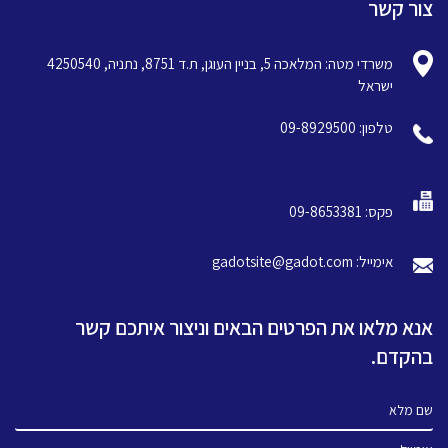
צור קשר
משרדי מטה: המלאכה 5, בניין העוגן, ת.ד 8751, נתניה, 4250540
ישראל
טלפון: 09-8929500
פקס: 09-8653381
אימייל: gadotsite@gadot.com
אנא מלאו את הפרטים הבאים וניצור איתכם קשר
בהקדם.
שם מלא
אימייל