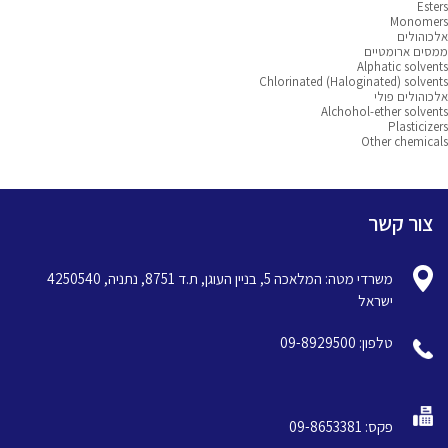
Esters
Monomers
אלכוהולים
ממסים ארומטיים
Alphatic solvents
Chlorinated (Haloginated) solvents
אלכוהולים פולי
Alchohol-ether solvents
Plasticizers
Other chemicals
צור קשר
משרדי מטה: המלאכה 5, בניין העוגן, ת.ד 8751, נתניה, 4250540
ישראל
טלפון: 09-8929500
פקס: 09-8653381