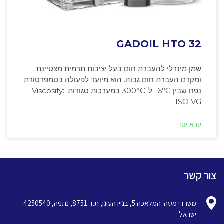
GADOIL HTO 32
שמן מינרלי להעברת חום בעל יציבות תרמית מצטיינת
ומקדם העברת חום גבוה. הוא מיועד לפעולה בטמפרטורת
נפח שבין ‎-6°C ל-300°C במערכות סגורות. Viscosity:
ISO VG
קרא עוד
צור קשר
משרדי מטה: המלאכה 5, בניין העוגן, ת.ד 8751, נתניה, 4250540
ישראל