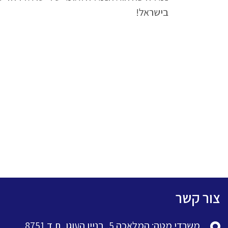
בישראל!
צור קשר
משרדי מטה: המלאכה 5, בניין העוגן, ת.ד 8751,