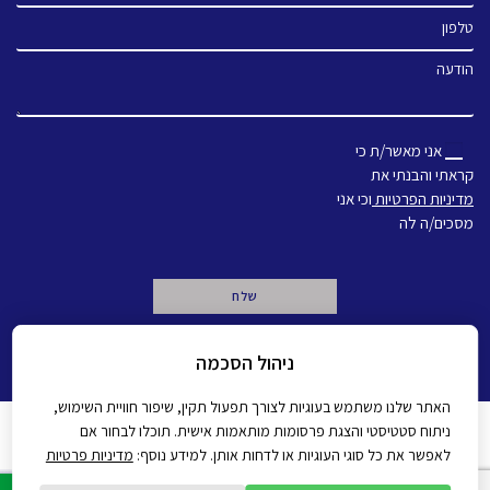
טלפון
הודעה
אני מאשר/ת כי
קראתי והבנתי את
מדיניות הפרטיות
וכי אני
מסכים/ה לה
A
ניהול הסכמה
l
t
e
האתר שלנו משתמש בעוגיות לצורך תפעול תקין, שיפור חוויית השימוש,
r
ניתוח סטטיסטי והצגת פרסומות מותאמות אישית. תוכלו לבחור אם
n
מדיניות פרטיות
הצהרת נגישות
לאפשר את כל סוגי העוגיות או לדחות אותן. למידע נוסף:
מדיניות פרטיות
a
t