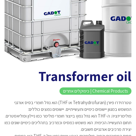
Transformer oil
Chemical Products | כימיקלים אחרים
טטרהידרו פיורן (Tetrahydrofuran או THF) הוא נוזל חומרי בסיס אורגני
המשמש במגוון יישומים כימיים ותעשייתיים. יישומים נפוצים כוללים:
פולימריזציה: ה-THF הוא נוזל נפוץ בייצור חומרי פולימר כמו ניילון ופוליאסטרים.
תחום התעשייה הכימית: הוא משמש כמסיס וכמרכיב בתהליכים כימיים שונים כמו
יצירת מרכיבים אורגניים חשובים.
תחום המסוכנים והפיה-פולימרים: נצבע יישום נפוץ של ה-THF הוא כמסיס