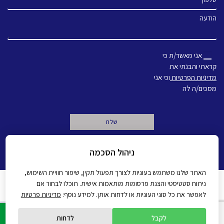
הודעה
אני מאשר/ת כי
קראתי והבנתי את
מדיניות הפרטיות
וכי אני
מסכים/ה לה
A
ניהול הסכמה
l
t
e
האתר שלנו משתמש בעוגיות לצורך תפעול תקין, שיפור חוויית השימוש,
r
ניתוח סטטיסטי והצגת פרסומות מותאמות אישית. תוכלו לבחור אם
n
מדיניות פרטיות
הצהרת נגישות
לאפשר את כל סוגי העוגיות או לדחות אותן. למידע נוסף:
מדיניות פרטיות
a
t
All rights reserved Gadot 2022 - 2026
Created by
i
לקבל
לדחות