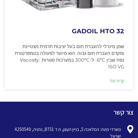
GADOIL HTO 32
שמן מינרלי להעברת חום בעל יציבות תרמית מצטיינת
ומקדם העברת חום גבוה. הוא מיועד לפעולה בטמפרטורת
נפח שבין ‎-6°C ל-300°C במערכות סגורות. Viscosity:
ISO VG
קרא עוד
צור קשר
משרדי מטה: המלאכה 5, בניין העוגן, ת.ד 8751, נתניה, 4250540
ישראל