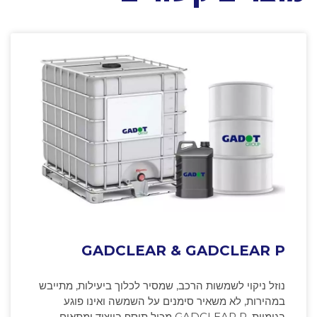
GADCLEAR & GADCLEAR P
נוזל ניקוי לשמשות הרכב, שמסיר לכלוך ביעילות, מתייבש
במהירות, לא משאיר סימנים על השמשה ואינו פוגע
בגומיות. GADCLEAR P מכיל תוסף ביוציד ומתאים