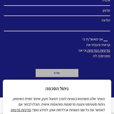
טלפון
הודעה
אני מאשר/ת כי
קראתי והבנתי את
מדיניות הפרטיות
וכי אני
מסכים/ה לה
A
ניהול הסכמה
l
t
e
האתר שלנו משתמש בעוגיות לצורך תפעול תקין, שיפור חוויית השימוש,
r
ניתוח סטטיסטי והצגת פרסומות מותאמות אישית. תוכלו לבחור אם
n
מדיניות פרטיות
הצהרת נגישות
לאפשר את כל סוגי העוגיות או לדחות אותן. למידע נוסף:
מדיניות פרטיות
a