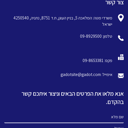
צור קשר
משרדי מטה: המלאכה 5, בניין העוגן, ת.ד 8751, נתניה, 4250540
ישראל
טלפון: 09-8929500
פקס: 09-8653381
אימייל: gadotsite@gadot.com
אנא מלאו את הפרטים הבאים וניצור איתכם קשר
בהקדם.
שם מלא
אימייל