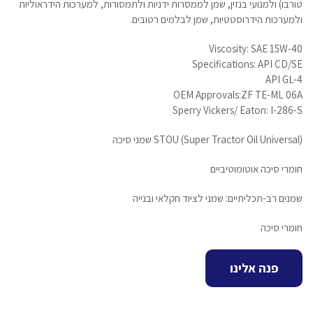
טורבו) ולמנועי בנזין, שמן לממסרות ידניות ולתמסורות, למערכות הידראוליות
ולמערכות הידרוסטטיות, שמן לבלמים רטובים.
Viscosity: SAE 15W-40
Specifications: API CD/SE
API GL-4
OEM Approvals:ZF TE-ML 06A
Sperry Vickers/ Eaton: I-286-S
STOU (Super Tractor Oil Universal) שמני סיכה
חומרי סיכה אוטומוטיביים
שמנים רב-תכליתיים: שמני לציוד חקלאי ובנייה
חומרי סיכה
פנה אלינו