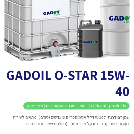
GADOIL O-STAR 15W-
40
Lubricants products | חומרי סיכה אוטומוטיביים | שמני מנוע
שמן רב-דרגתי למנועי דיזל אטמוספריים ומוגדשים (טורבו), מתאים לשירות
בעומס בינוני עד כבד ובעל מרווחי ניקוז (החלפת שמן) סטנדרטיים.