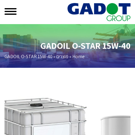
GADOIL O-STAR 15W-40
Home
»
מוצרים
»
GADOIL O-STAR 15W-40