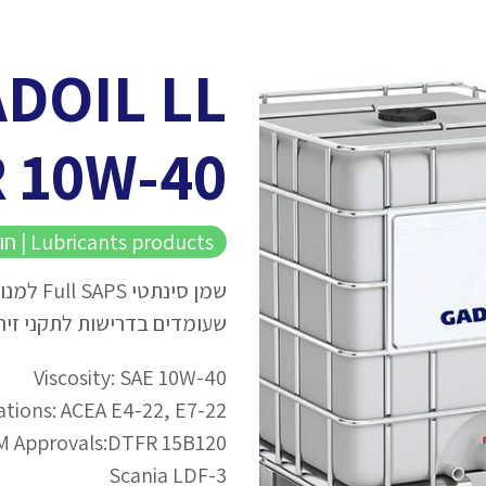
DOIL LL
 10W-40
Lubricants products | חומרי סיכה אוטומוטיביים | שמני מנוע
שמן סינת
שעומדים בדרישות לתקני זיהום אוויר EURO 5 
Viscosity: SAE 10W-40
ations: ACEA E4-22, E7-22
OEM Approvals:DTFR 15B120 (MB 228.5 
Scania LDF-3