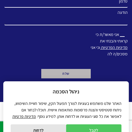
הודעה
אני מאשר/ת כי
קראתי והבנתי את
מדיניות הפרטיות
וכי אני
מסכים/ה לה
A
ניהול הסכמה
l
t
e
האתר שלנו משתמש בעוגיות לצורך תפעול תקין, שיפור חוויית השימוש,
r
ניתוח סטטיסטי והצגת פרסומות מותאמות אישית. תוכלו לבחור אם
n
מדיניות פרטיות
הצהרת נגישות
לאפשר את כל סוגי העוגיות או לדחות אותן. למידע נוסף:
מדיניות פרטיות
a
t
All rights reserved Gadot 2022 - 2026
Created by
i
לקבל
לדחות