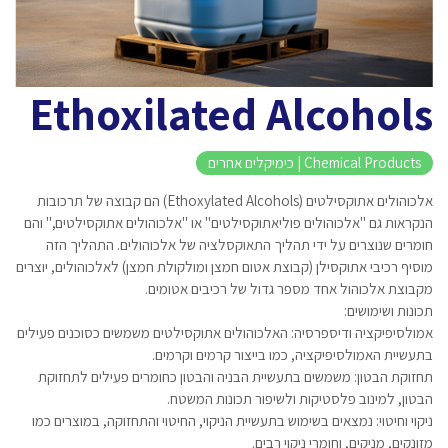
Ethoxilated Alcohols
Chemical Products | כימיקלים אחרים
אלכוהולים אתוקסילטים (Ethoxylated Alcohols) הם קבוצה של תרכובות
הנקראות גם "אלכוהולים פוליאתוקסילטים" או "אלכוהולים אתוקסילטים," והם
חומרים שנוצרים על ידי תהליך התאוקסלציה של אלכוהולים. התהליך הזה
מוסיף רכיבי אתוקסילן (קבוצת אטום חמצן ומולקולת חמצן) לאלכוהולים, יוצרים
מקבוצת אלכוהול אחד מספר גדול של רכיבים אטומים.
תכונות ושימושים:
אמולסיפיקציה ודיספרסיה: האלכוהולים אתוקסילטים משמשים כסוכנים פעילים
בתעשיית האמולסיפיקציה, כמו בייצור קרמים וקרמים.
תחזוקת הבטון: משמשים בתעשיית הבניה והבטון כחומרים פעילים לתחזוקת
הבטון, למינוב פלסטיקות ולשיפור תכונות המשטח.
ניקוי וחיטוי: נמצאים בשימוש בתעשיית הניקוי, החיטוי והתחזוקה, במוצרים כמו
מזונקים, מניקים, וחומרי ניקוי רבים.