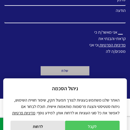
הודעה
אני מאשר/ת כי
קראתי והבנתי את
מדיניות הפרטיות
וכי אני
מסכים/ה לה
A
ניהול הסכמה
l
t
e
האתר שלנו משתמש בעוגיות לצורך תפעול תקין, שיפור חוויית השימוש,
r
ניתוח סטטיסטי והצגת פרסומות מותאמות אישית. תוכלו לבחור אם
n
מדיניות פרטיות
הצהרת נגישות
לאפשר את כל סוגי העוגיות או לדחות אותן. למידע נוסף:
מדיניות פרטיות
a
t
All rights reserved Gadot 2022 - 2026
Created by
i
לקבל
לדחות