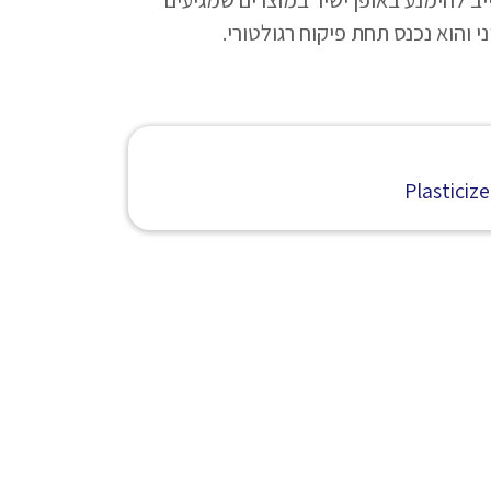
ציין ששימוש ב-DEHA חייב להימנע באופן ישיר במוצרים שמגיעים
י והוא נכנס תחת פיקוח רגולטורי.
Plasticize