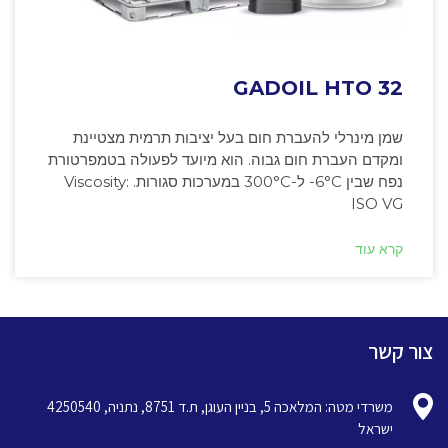
GADOIL HTO 32
שמן מינרלי להעברת חום בעל יציבות תרמית מצטיינת
ומקדם העברת חום גבוה. הוא מיועד לפעולה בטמפרטורת
נפח שבין ‎-6°C ל-300°C במערכות סגורות. Viscosity:
ISO VG
קרא עוד
צור קשר
משרדי מטה: המלאכה 5, בניין העוגן, ת.ד 8751, נתניה, 4250540
ישראל