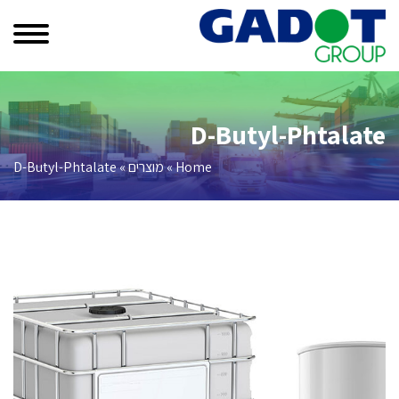
D-Butyl-Phtalate
Home
»
מוצרים
»
D-Butyl-Phtalate