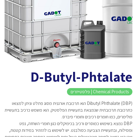
D-Butyl-Phtalate
Chemical Products | פלסטייזרים
Dibutyl Phthalate (DBP) הוא תרכובת אורגנית מסוג פתלט וניתן למצואו
כתרכובת תרכובתית שנמצאת בתעשיית הפלסטיק. הוא משמש כרכיב בתעשיית
פולימרים, כמו חומרים רכיבים וחומרי פיברס.
DBP נמצא בשימוש כמוסרים ורכיב בכימיקלים כגון חומרי השחזה, נפט
ומסילות, ובתעשיית הצביעה כסולבנט. יש לשימוש בו להזהיר במידות קטנות,
שכן הוא נחשב לחומר פוטנציאלית רעיל וסוף לשימושו במספר מוצרים בתחומים