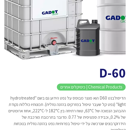
D-60
Chemical Products | כימיקלים אחרים
הדיסולבנט D60 הוא מוצר מבוסס על נפט הידוע גם בשם "hydrotreated
light" (נפט קל שעבר טיפול במזרקים בהזנה נוזלית). תכונותיו כוללות נקודת
ההבהוב הנמוכה של 63°C, טווח רתיחה בין 182°C ל-222°C, אחוז ארומטיים
של 0.2%, וכבידה ספציפית של 0.77. מדובר בתרכובת מורכבת של
הידרוקרבונים שנרכשה על ידי טיפול בפרותיות נפט בהזנה נוזלית בנוכחות
קטליזטור.