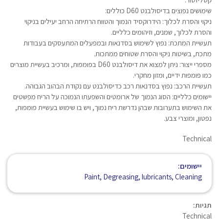
שימושים נפוצים בדיסולבנט D60 כוללים:
ניקוי והסרת לכלוך: הידרוקסיד הנמוך והטווח הרתיחה הרחב יעילים בניקוי
והסרת לכלוך, שמנים, וזיהומים כלליים.
תעשיית המתכת: נפוץ לשימוש בסדנאות ובמפעלים המתעסקים בעבודות
מתכת, בשיטות ניקוי והסרת שטוחים ממתכות.
מספרי ייצור: ניתן למצוא את דיסולבנט D60 בפומפות, ומרכיב בעשיית מוצרים
כמו פומפות ידיים, ומזון מחקרי.
תעשיית הרכב: נפוץ בסדנאות רכב כדיסולבנט עם נקודת הבהוב הגבוהה.
יישומים כלליים: הסוג הנמוך של ארומטים והשפעתו הנמוכה על הריח מפשטים
את השימוש בתערובות שבהן נדרשת ריח נמוך, ויש בו שימוש בעשיית פומפות,
נפטון, ומוצרי צבע.
Technical
יישומים:
Paint, Degreasing, lubricants, Cleaning
תגיות:
Technical