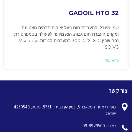
GADOIL HTO 32
שמן מינרלי להעברת חום בעל יציבות תרמית מצטיינת
ומקדם העברת חום גבוה. הוא מיועד לפעולה בטמפרטורת
נפח שבין ‎-6°C ל-300°C במערכות סגורות. Viscosity:
ISO VG
קרא עוד
צור קשר
משרדי מטה: המלאכה 5, בניין העוגן, ת.ד 8751, נתניה, 4250540
ישראל
טלפון: 09-8929500