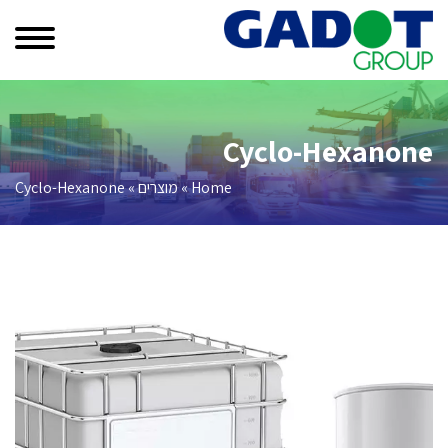
Cyclo-Hexanone
Home
»
מוצרים
»
Cyclo-Hexanone