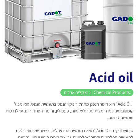
Acid oil
Chemical Products | כימיקלים אחרים
"Acid Oil" הוא חומר הנפק מתהליך ניקוי הנפט בתעשיית הנפט. הוא מכיל
קומפוננטים כמו חומצית פטרוליאומיות, פעמולין, וחומרי הפריודריים. יש לו רמות
חומציות גבוהות.
שימוש נפוץ ב-Acid Oil נמצא בתעשיית הכימיקלים, בייצור של חומרי גלם
לתעשיית הפלסטיק והסופר-פלסטיק, ובייצור חומרי חיטוי וניקוי. עם זאת,