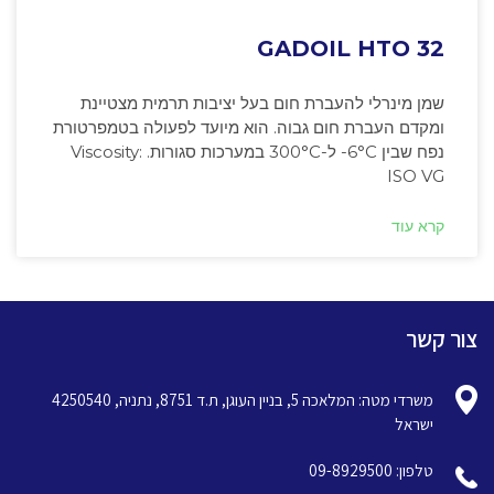
GADOIL HTO 32
שמן מינרלי להעברת חום בעל יציבות תרמית מצטיינת
ומקדם העברת חום גבוה. הוא מיועד לפעולה בטמפרטורת
נפח שבין ‎-6°C ל-300°C במערכות סגורות. Viscosity:
ISO VG
קרא עוד
צור קשר
משרדי מטה: המלאכה 5, בניין העוגן, ת.ד 8751, נתניה, 4250540
ישראל
טלפון: 09-8929500