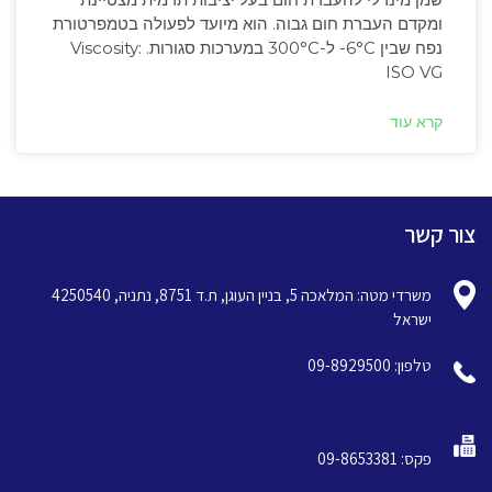
ומקדם העברת חום גבוה. הוא מיועד לפעולה בטמפרטורת
נפח שבין ‎-6°C ל-300°C במערכות סגורות. Viscosity:
ISO VG
קרא עוד
צור קשר
משרדי מטה: המלאכה 5, בניין העוגן, ת.ד 8751, נתניה, 4250540
ישראל
טלפון: 09-8929500
פקס: 09-8653381